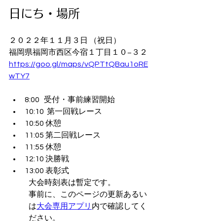
日にち・場所
２０２２年１１月３日 （祝日）
福岡県福岡市西区今宿１丁目１０−３２
https://goo.gl/maps/vQPTtQBau1oRE
wTY7
8:00   受付・事前練習開始
10:10  第一回戦レース
10:50 休憩
11:05 第二回戦レース
11:55 休憩
12:10 決勝戦
13:00 表彰式
大会時刻表は暫定です。
事前に、このページの更新あるい
は
大会専用アプリ
内で確認してく
ださい。