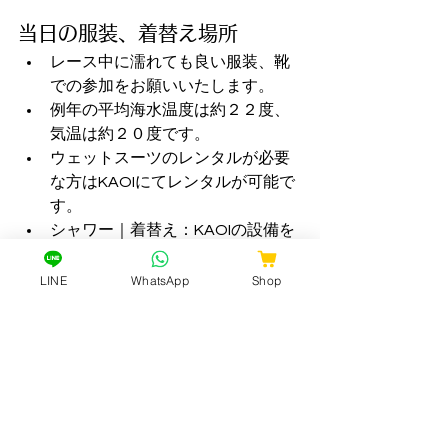
当日の服装、着替え場所
レース中に濡れても良い服装、靴
での参加をお願いいたします。
例年の平均海水温度は約２２度、
気温は約２０度です。
ウェットスーツのレンタルが必要
な方はKAOIにてレンタルが可能で
す。
シャワー｜着替え：KAOIの設備を
利用します。（他の利用者への配
慮をお願いいたします。）
LINE
WhatsApp
Shop
安全にレースを行うために
レース用のライフジャケットは大会が
用意し、貸出します。（安全のため、
着用をお願いいたします。）