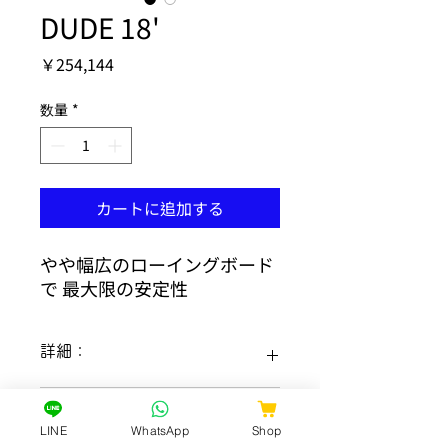
DUDE 18'
価
￥254,144
格
数量
*
カートに追加する
やや幅広のローイングボード
で 最大限の安定性
詳細：
インフレータブルローイングボード
才量
DUDE18、
LINE
WhatsApp
Shop
バックパック(ドライバッグ）、