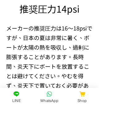
推奨圧力14psi
メーカーの推奨圧力は16～18psiで
すが、日本の夏は非常に暑く、ボ
ートが太陽の熱を吸収し、過剰に
膨張することがあります。長時
間、炎天下にボートを放置するこ
とは避けてください。やむを得
ず、炎天下で置いておく必要があ
る場合は、予めボートの圧力を下
LINE
WhatsApp
Shop
げておきましょう。当社とメーカ
ーによるテストでは、14psiでボー
トが機能することを確認済みで
す。この圧力（14psi）は、夏季や