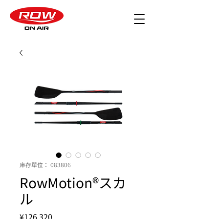
庫存單位： 083806
RowMotion®スカ
ル
價
¥126,320