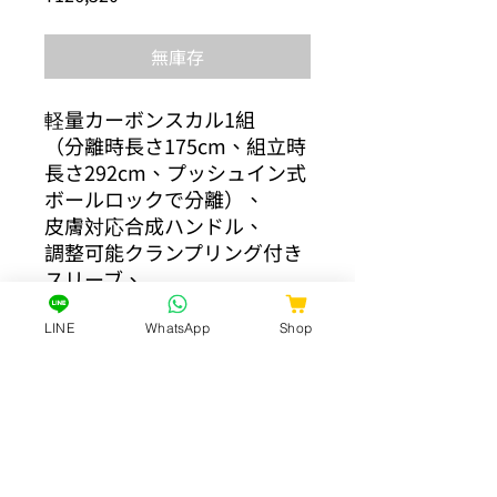
格
無庫存
軽量カーボンスカル1組
（分離時長さ175cm、組立時
長さ292cm、プッシュイン式
ボールロックで分離）、
皮膚対応合成ハンドル、
調整可能クランプリング付き
スリーブ、
大きめブレードオール、
スカル1本あたりの重量 1.6kg
LINE
WhatsApp
Shop
HOME
體驗
創新設計