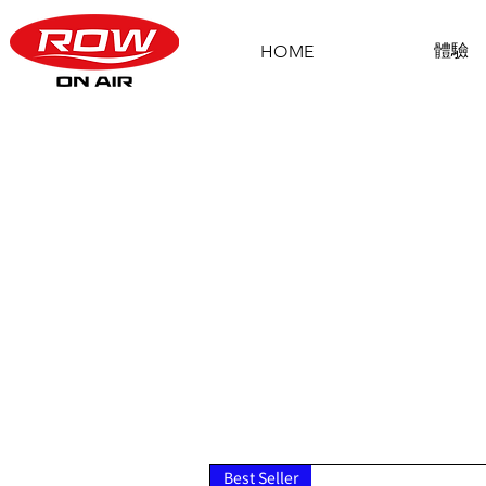
體驗
HOME
Best Seller