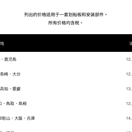
列出的价格适用于一套划船板和安装部件。
​所有价格均含税。
地
・鹿児島
12
長崎・大分
12
高知・愛媛
13
口・鳥取・島根
12
和歌山・大阪・兵庫
14