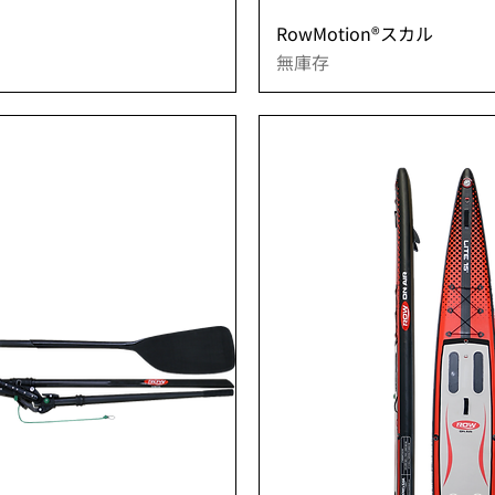
覽
RowMotion®スカル
無庫存