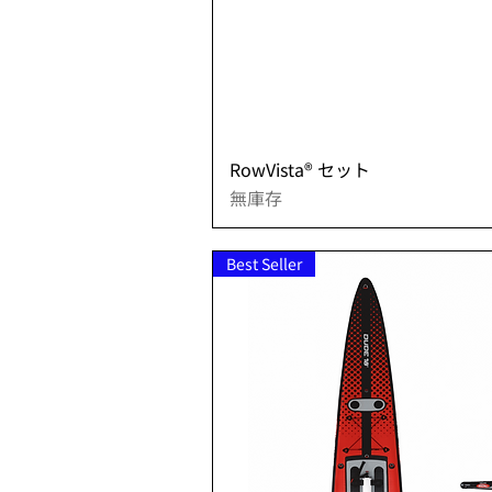
快速瀏
RowVista® セット
無庫存
Best Seller