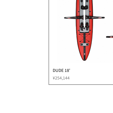
快速瀏
DUDE 18'
價格
¥254,144