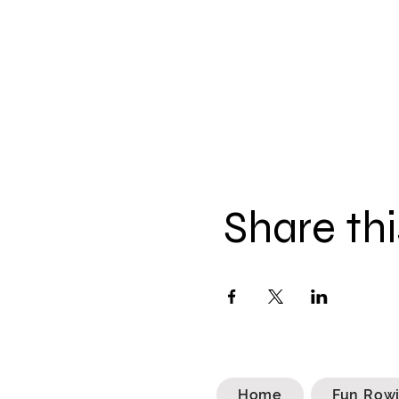
Share thi
Home
Fun Row