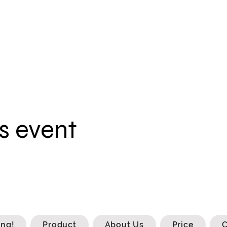
s event
ing!
Product
About Us
Price
C