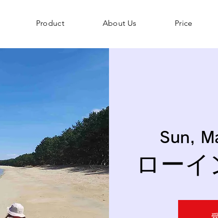
Product
About Us
Price
Sun, M
ローイ