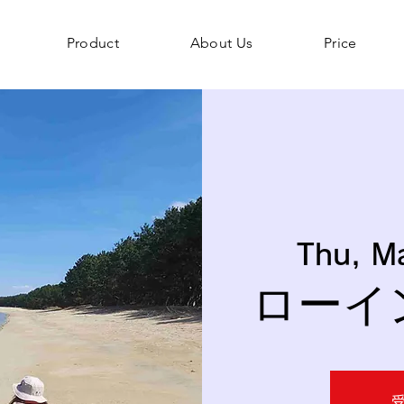
Product
About Us
Price
Thu, M
ローイ