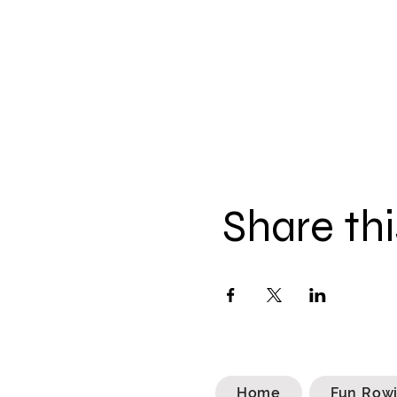
Share thi
Home
Fun Row