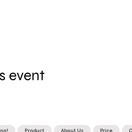
s event
ing!
Product
About Us
Price
C